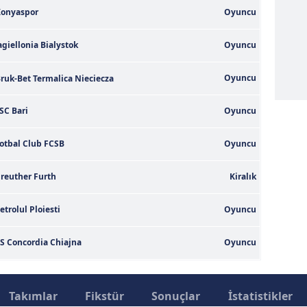
 çerezlerle ilgili bilgi almak için lütfen
tıklayınız
.
onyaspor
Oyuncu
agiellonia Bialystok
Oyuncu
Oyuncu
ruk-Bet Termalica Nieciecza
SC Bari
Oyuncu
otbal Club FCSB
Oyuncu
reuther Furth
Kiralık
etrolul Ploiesti
Oyuncu
S Concordia Chiajna
Oyuncu
Takımlar
Fikstür
Sonuçlar
İstatistikler