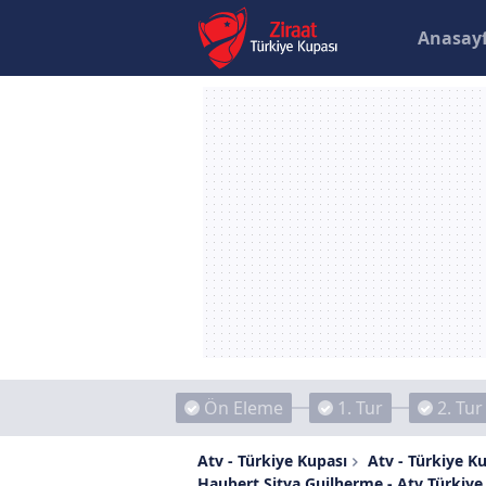
Anasay
Ön Eleme
1. Tur
2. Tur
Atv - Türkiye Kupası
Atv - Türkiye Ku
Haubert Sitya Guilherme - Atv Türkiye