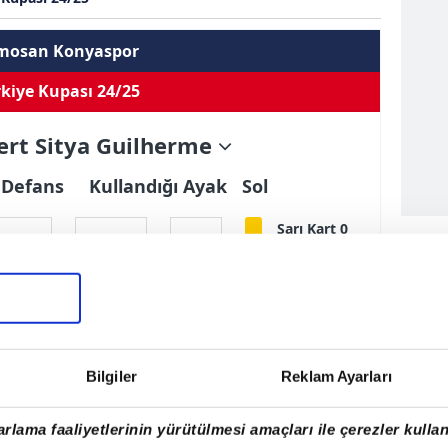
mosan Konyaspor
kiye Kupası 24/25
rt Sitya Guilherme
Defans
Kullandığı Ayak
Sol
Sarı Kart 0
0
0
1
Çift Kart 0
EN
sistler
Oynama
İlk 11
Kırmızı Kart 0
t Sitya Guilherme
Bilgiler
Reklam Ayarları
990
a
rlama faaliyetlerinin yürütülmesi amaçları ile çerezler kullan