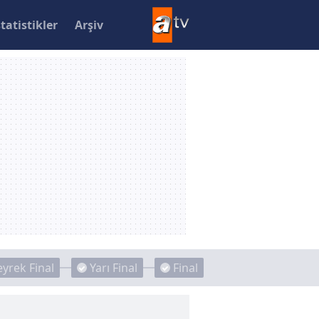
statistikler
Arşiv
yrek Final
Yarı Final
Final