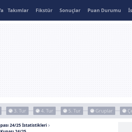
fa
Takımlar
Fikstür
Sonuçlar
Puan Durumu
İ
3. Tur
4. Tur
5. Tur
Gruplar
Çe
pası 24/25 İstatistikleri
 Kupası 24/25