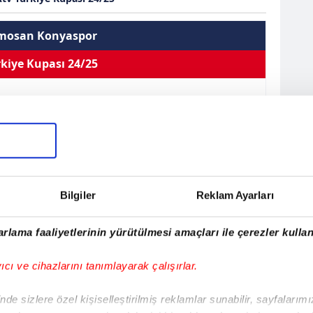
mosan Konyaspor
kiye Kupası 24/25
 Henrique Oliveira dos Santos
Forvet
Kullandığı Ayak
Sağ
Sarı Kart 0
0
0
0
Çift Kart 0
EN
Bilgiler
Reklam Ayarları
sistler
Oynama
İlk 11
Kırmızı Kart 0
rlama faaliyetlerinin yürütülmesi amaçları ile çerezler kullan
Henrique Oliveira dos Santos
yıcı ve cihazlarını tanımlayarak çalışırlar.
996
a
de sizlere özel kişiselleştirilmiş reklamlar sunabilir, sayfalarım