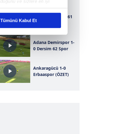
duğunu ve sizlere en iyi
liyetlerimizi karşılamak
Bursaspor 1-1 1461
Tümünü Kabul Et
Trabzon
ar gösterilmeyecektir."
Adana Demirspor 1-
çerezler kullanılmaktadır. Bu
0 Dersim 62 Spor
u hizmetlerinin sunulması
i ve sizlere yönelik
nılacaktır.
Ankaragücü 1-0
Erbaaspor (ÖZET)
kin detaylı bilgi için Ayarlar
ak ve sitemizde ilgili