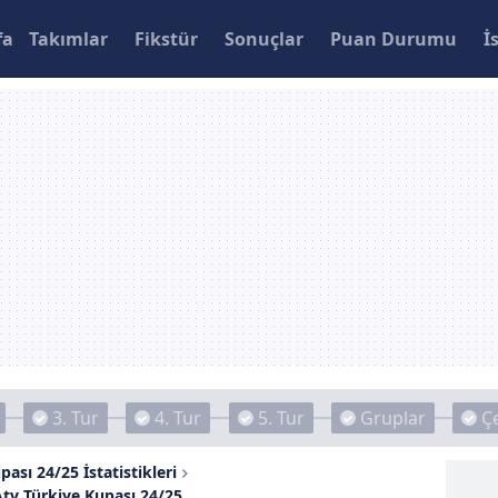
fa
Takımlar
Fikstür
Sonuçlar
Puan Durumu
İ
3. Tur
4. Tur
5. Tur
Gruplar
Çe
pası 24/25 İstatistikleri
Atv Türkiye Kupası 24/25