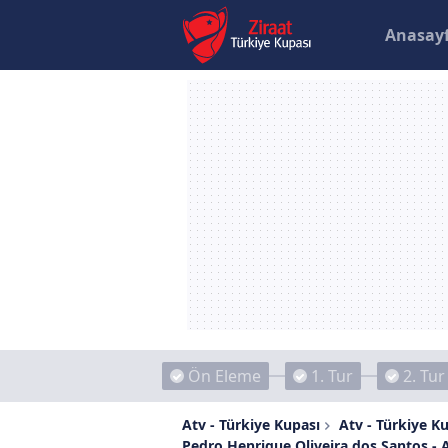
Anasay
Ön Eleme
1. Tur
2. Tur
Atv - Türkiye Kupası
Atv - Türkiye Ku
Pedro Henrique Oliveira dos Santos - 