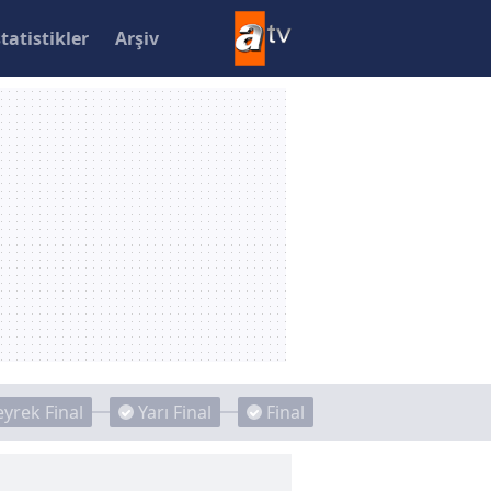
statistikler
Arşiv
yrek Final
Yarı Final
Final