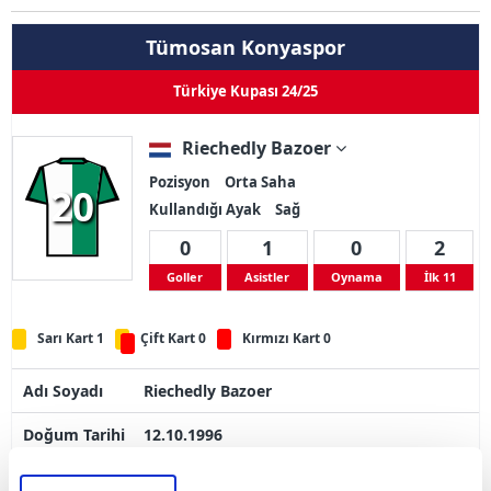
Tümosan Konyaspor
Türkiye Kupası 24/25
Riechedly Bazoer
Pozisyon
Orta Saha
20
Kullandığı Ayak
Sağ
0
1
0
2
Goller
Asistler
Oynama
İlk 11
Sarı Kart 1
Çift Kart 0
Kırmızı Kart 0
Adı Soyadı
Riechedly Bazoer
Doğum Tarihi
12.10.1996
Ülke
Hollanda