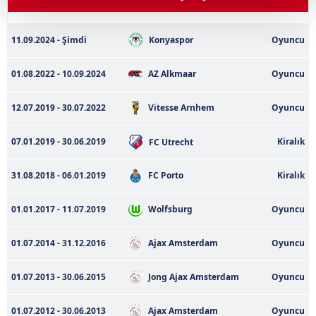
Her halükârda, kullanıcılar, bu çerezlere izin vermedikleri
Konyaspor
11.09.2024 - Şimdi
Oyuncu
takdirde, kullanıcılara hedefli reklamlar
gösterilmeyecektir."
01.08.2022 - 10.09.2024
AZ Alkmaar
Oyuncu
Sizlere daha iyi bir hizmet sunabilmek için İnternet
12.07.2019 - 30.07.2022
Vitesse Arnhem
Oyuncu
Sitemizde kendimize ve üçüncü kişilere ait çerezler
kullanılmaktadır. Bu çerezler vasıtasıyla çeşitli kişisel
07.01.2019 - 30.06.2019
Kiralık
FC Utrecht
verileriniz işlenmekte olup gerekli olan çerezler bilgi
toplumu hizmetlerinin sunulması amacıyla
31.08.2018 - 06.01.2019
FC Porto
Kiralık
kullanılmaktadır. Diğer çerezler, sitemizin daha işlevsel
kılınması ve kişiselleştirilmesi ve sizlere yönelik
01.01.2017 - 11.07.2019
Wolfsburg
Oyuncu
reklam/pazarlama faaliyetlerinin yapılması, amaçlarıyla
sınırlı olarak açık rızanız dahilinde kullanılacaktır.
01.07.2014 - 31.12.2016
Ajax Amsterdam
Oyuncu
Çerezlere ilişkin tercihlerinizi aşağıda yer alan panel
01.07.2013 - 30.06.2015
Jong Ajax Amsterdam
Oyuncu
vasıtasıyla belirleyebilirsiniz. Çerezlere ilişkin detaylı bilgi
için Ayarlar butonuna tıklayabilir,
Çerez Bilgilendirme
01.07.2012 - 30.06.2013
Ajax Amsterdam
Oyuncu