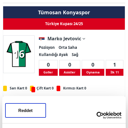
Tümosan Konyaspor
Türkiye Kupası 24/25
Marko Jevtovic
Pozisyon
Orta Saha
16
Kullandığı Ayak
Sağ
0
0
0
1
Goller
Asistler
Oynama
İlk 11
Sarı Kart 0
Çift Kart 0
Kırmızı Kart 0
Adı Soyadı
Marko Jevtovic
Reddet
Doğum Tarihi
24.07.1993
Ülke
Sırbistan