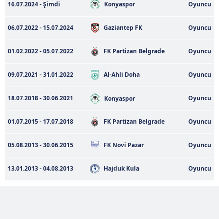
Konyaspor
16.07.2024 - Şimdi
Oyuncu
gösterilmeyecektir."
06.07.2022 - 15.07.2024
Gaziantep FK
Oyuncu
Sizlere daha iyi bir hizmet sunabilmek için İnternet
Sitemizde kendimize ve üçüncü kişilere ait çerezler
01.02.2022 - 05.07.2022
FK Partizan Belgrade
Oyuncu
kullanılmaktadır. Bu çerezler vasıtasıyla çeşitli kişisel
verileriniz işlenmekte olup gerekli olan çerezler bilgi
09.07.2021 - 31.01.2022
Al-Ahli Doha
Oyuncu
toplumu hizmetlerinin sunulması amacıyla
kullanılmaktadır. Diğer çerezler, sitemizin daha işlevsel
18.07.2018 - 30.06.2021
Oyuncu
Konyaspor
kılınması ve kişiselleştirilmesi ve sizlere yönelik
reklam/pazarlama faaliyetlerinin yapılması, amaçlarıyla
01.07.2015 - 17.07.2018
FK Partizan Belgrade
Oyuncu
sınırlı olarak açık rızanız dahilinde kullanılacaktır.
05.08.2013 - 30.06.2015
FK Novi Pazar
Oyuncu
Çerezlere ilişkin tercihlerinizi aşağıda yer alan panel
vasıtasıyla belirleyebilirsiniz. Çerezlere ilişkin detaylı bilgi
13.01.2013 - 04.08.2013
Hajduk Kula
Oyuncu
için Ayarlar butonuna tıklayabilir,
Çerez Bilgilendirme
Metnimizi
ziyaret edebilirsiniz.
6698 sayılı Kişisel Verilerin Korunması Kanunu uyarınca