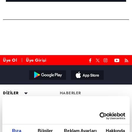
Üye Ol
Üye Girişi
Reddet
DİZİLER
HABERLER
YAYIN AKIŞI
Altı Üstü İstanbul
ESKİ DİZİLER
CANLI TV İZLE
Mercan Köşk
Eşkıya Dünyaya Hükümdar
PROGRAMLAR
Olmaz
PROGRAMLAR
A.B.İ.
Müge Anlı ile Tatlı Sert
atv HABER
Karadayı
a2
Kuruluş Orhan
Esra Erol'da
atv Ana Haber
DİZİ KADROLARI
Rıza
Bilgiler
Reklam Ayarları
Hakkında
Kara Para Aşk