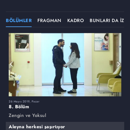
BÖLÜMLER
FRAGMAN
KADRO
BUNLARI DA İZLE
26 Mayıs 2019, Pazar
1
8. Bölüm
7
Zengin ve Yoksul
Z
Aleyna herkesi şaşırtıyor