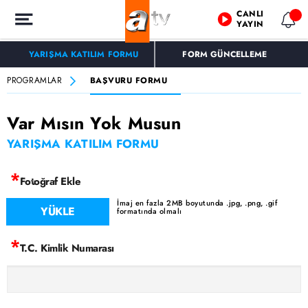
CANLI
YAYIN
YARIŞMA KATILIM FORMU
FORM GÜNCELLEME
PROGRAMLAR
BAŞVURU FORMU
Var Mısın Yok Musun
YARIŞMA KATILIM FORMU
*
Fotoğraf Ekle
İmaj en fazla 2MB boyutunda .jpg, .png, .gif
formatında olmalı
*
T.C. Kimlik Numarası