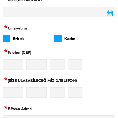
DOĞUM TARİHİNİZ
*
Cinsiyetiniz
Erkek
Kadın
*
Telefon (CEP)
*
(SİZE ULAŞABİLECEĞİMİZ 2.TELEFON)
*
E-Posta Adresi