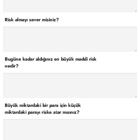
hazırlanmış Aydınlatma Metnimizi okumak ve sitemizde
ilgili mevzuata uygun olarak kullanılan çerezlerle ilgili bilgi
Risk almayı sever misiniz?
almak için lütfen
tıklayınız
.
Bugüne kadar aldığınız en büyük maddi risk
nedir?
Büyük miktardaki bir para için küçük
miktardaki parayı riske atar mısınız?