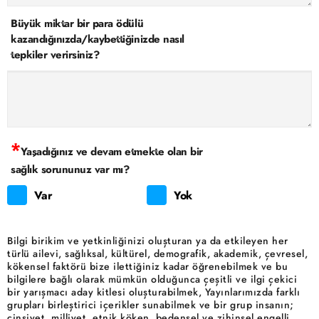
Büyük miktar bir para ödülü
kazandığınızda/kaybettiğinizde nasıl
tepkiler verirsiniz?
*
Yaşadığınız ve devam etmekte olan bir
sağlık sorununuz var mı?
Var
Yok
Bilgi birikim ve yetkinliğinizi oluşturan ya da etkileyen her
türlü ailevi, sağlıksal, kültürel, demografik, akademik, çevresel,
kökensel faktörü bize ilettiğiniz kadar öğrenebilmek ve bu
bilgilere bağlı olarak mümkün olduğunca çeşitli ve ilgi çekici
bir yarışmacı aday kitlesi oluşturabilmek, Yayınlarımızda farklı
grupları birleştirici içerikler sunabilmek ve bir grup insanın;
cinsiyet, milliyet, etnik köken, bedensel ve zihinsel engelli