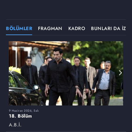
BÖLÜMLER
FRAGMAN
KADRO
BUNLARI DA İZLE
9 Haziran 2026, Salı
2
18. Bölüm
1
A.B.İ.
A