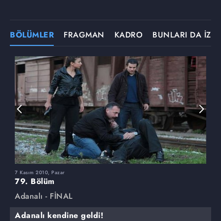
BÖLÜMLER
FRAGMAN
KADRO
BUNLARI DA İZLE
7 Kasım 2010, Pazar
3
79. Bölüm
7
Adanalı - FİNAL
A
Adanalı kendine geldi!