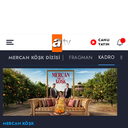
CANLI
YAYIN
KADRO
MERCAN KÖŞK DİZİSİ
FRAGMAN
BU
MERCAN KÖŞK