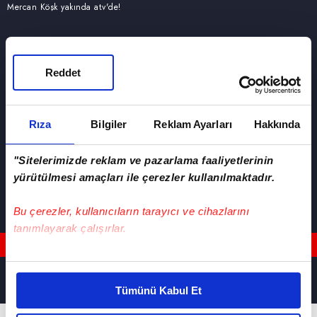
Mercan Köşk yakında atv'de!
Reddet
Rıza
Bilgiler
Reklam Ayarları
Hakkında
"Sitelerimizde reklam ve pazarlama faaliyetlerinin
yürütülmesi amaçları ile çerezler kullanılmaktadır.
Bu çerezler, kullanıcıların tarayıcı ve cihazlarını
tanımlayarak çalışırlar.
Üye Ol
Üye Girişi
Bu çerezlere izin vermeniz halinde sizlere özel
kişiselleştirilmiş reklamlar sunabilir, sayfalarımızda sizlere
Tümünü Kabul Et
daha iyi reklam deneyimi yaşatabiliriz. Bunu yaparken
amacımızın size daha iyi bir reklam deneyimi sunmak