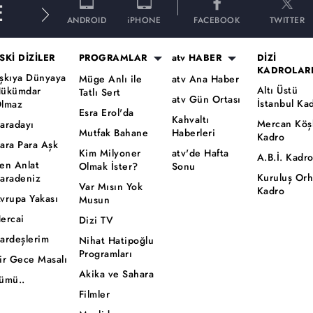
E
ANDROID
iPHONE
FACEBOOK
TWITTER
SKİ DİZİLER
PROGRAMLAR
atv HABER
DİZİ
KADROLAR
şkıya Dünyaya
Müge Anlı ile
atv Ana Haber
Altı Üstü
ükümdar
Tatlı Sert
atv Gün Ortası
İstanbul Ka
lmaz
Esra Erol'da
Kahvaltı
Mercan Köş
aradayı
Mutfak Bahane
Haberleri
Kadro
ara Para Aşk
Kim Milyoner
atv'de Hafta
A.B.İ. Kadr
en Anlat
Olmak İster?
Sonu
Kuruluş Or
aradeniz
Var Mısın Yok
Kadro
vrupa Yakası
Musun
ercai
Dizi TV
ardeşlerim
Nihat Hatipoğlu
Programları
ir Gece Masalı
Akika ve Sahara
ümü..
Filmler