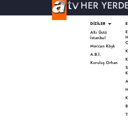
HER YERD
DİZİLER
E
E
Altı Üstü
H
İstanbul
O
Mercan Köşk
K
A.B.İ.
K
Kuruluş Orhan
S
K
A
H
K
B
T