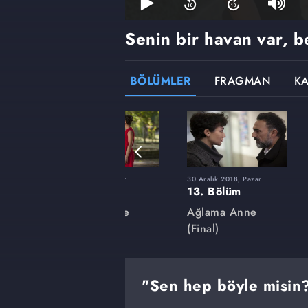
Senin bir havan var, be
BÖLÜMLER
FRAGMAN
K
r
7 Ekim 2018, Pazar
30 Aralık 2018, Pazar
1. Bölüm
13. Bölüm
e
Ağlama Anne
Ağlama Anne
(Final)
"Sen hep böyle misin