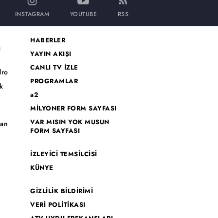
INSTAGRAM
YOUTUBE
RSS
HABERLER
I
YAYIN AKIŞI
CANLI TV İZLE
dro
PROGRAMLAR
k
a2
MİLYONER FORM SAYFASI
o
VAR MISIN YOK MUSUN
han
FORM SAYFASI
İZLEYİCİ TEMSİLCİSİ
KÜNYE
GİZLİLİK BİLDİRİMİ
VERİ POLİTİKASI