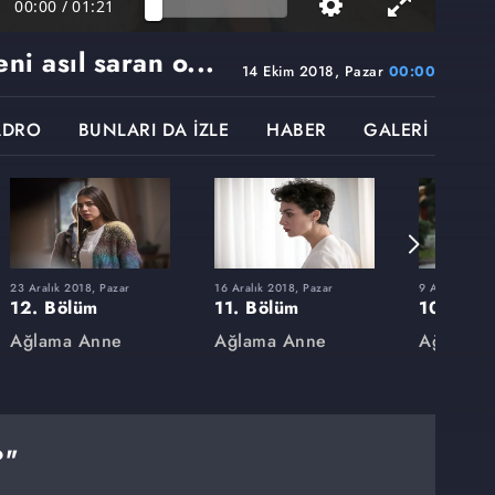
00:00
/
01:21
ni asıl saran o...
14 Ekim 2018, Pazar
00:00
ADRO
BUNLARI DA İZLE
HABER
GALERİ
23 Aralık 2018, Pazar
16 Aralık 2018, Pazar
9 Aralık 2018
12. Bölüm
11. Bölüm
10. Böl
Ağlama Anne
Ağlama Anne
Ağlama 
?"