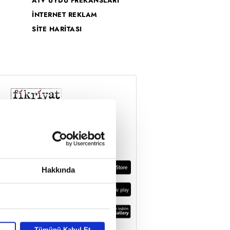
ATV UYDU FREKANSLARI
İNTERNET REKLAM
SİTE HARİTASI
Hakkında
Tümünü Kabul Et