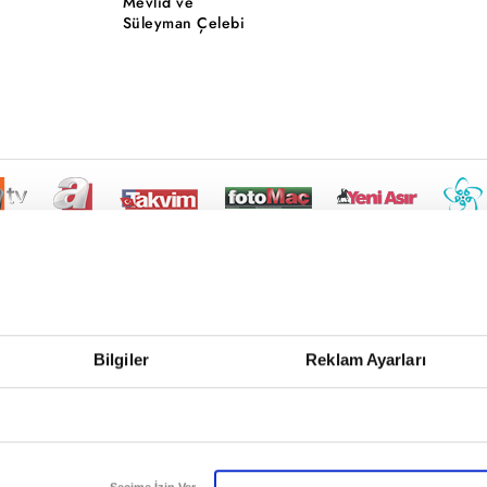
Mevlid ve
Süleyman Çelebi
Bilgiler
Reklam Ayarları
Seçime İzin Ver