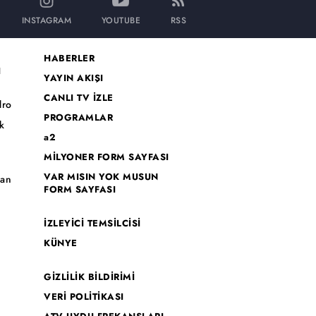
INSTAGRAM
YOUTUBE
RSS
HABERLER
I
YAYIN AKIŞI
CANLI TV İZLE
dro
PROGRAMLAR
k
a2
MİLYONER FORM SAYFASI
o
VAR MISIN YOK MUSUN
han
FORM SAYFASI
İZLEYİCİ TEMSİLCİSİ
KÜNYE
GİZLİLİK BİLDİRİMİ
VERİ POLİTİKASI