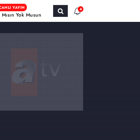
CANLI YAYIN
4
r Mısın Yok Musun