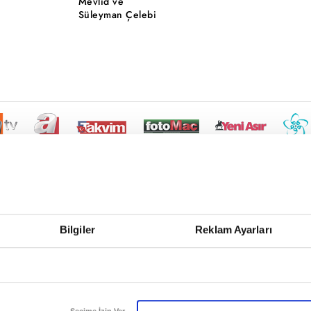
Mevlid ve
Süleyman Çelebi
Bilgiler
Reklam Ayarları
Seçime İzin Ver