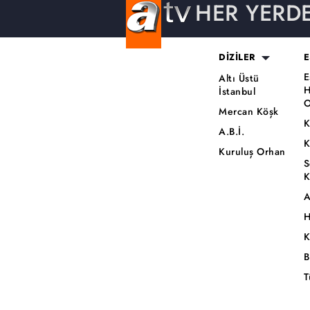
HER YERD
DİZİLER
E
E
Altı Üstü
H
İstanbul
O
Mercan Köşk
K
A.B.İ.
K
Kuruluş Orhan
S
K
A
H
K
B
T