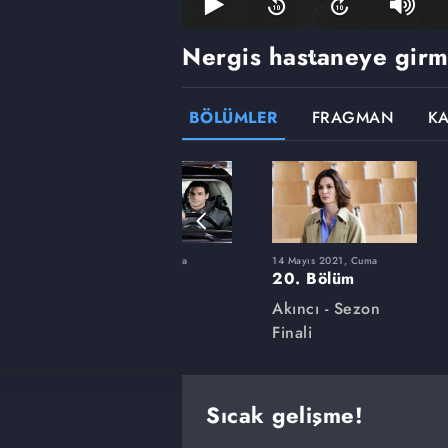
Nergis hastaneye girm
BÖLÜMLER
FRAGMAN
K
ma
5 Şubat 2021, Cuma
14 Mayıs 2021, Cuma
6. Bölüm
20. Bölüm
Akıncı
Akıncı - Sezon
Finali
Sıcak gelişme!