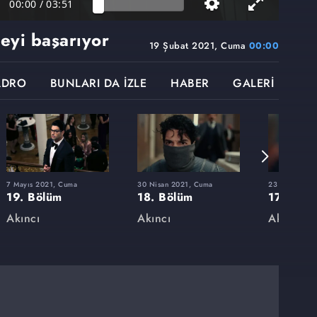
00:00
/
03:51
eyi başarıyor
19 Şubat 2021, Cuma
00:00
ADRO
BUNLARI DA İZLE
HABER
GALERİ
7 Mayıs 2021, Cuma
30 Nisan 2021, Cuma
23 Nisan 202
19. Bölüm
18. Bölüm
17. Bölü
Akıncı
Akıncı
Akıncı