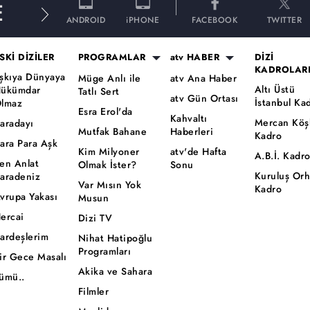
E
ANDROID
iPHONE
FACEBOOK
TWITTER
SKİ DİZİLER
PROGRAMLAR
atv HABER
DİZİ
KADROLAR
şkıya Dünyaya
Müge Anlı ile
atv Ana Haber
Altı Üstü
ükümdar
Tatlı Sert
atv Gün Ortası
İstanbul Ka
lmaz
Esra Erol'da
Kahvaltı
Mercan Köş
aradayı
Mutfak Bahane
Haberleri
Kadro
ara Para Aşk
Kim Milyoner
atv'de Hafta
A.B.İ. Kadr
en Anlat
Olmak İster?
Sonu
Kuruluş Or
aradeniz
Var Mısın Yok
Kadro
vrupa Yakası
Musun
ercai
Dizi TV
ardeşlerim
Nihat Hatipoğlu
Programları
ir Gece Masalı
Akika ve Sahara
ümü..
Filmler