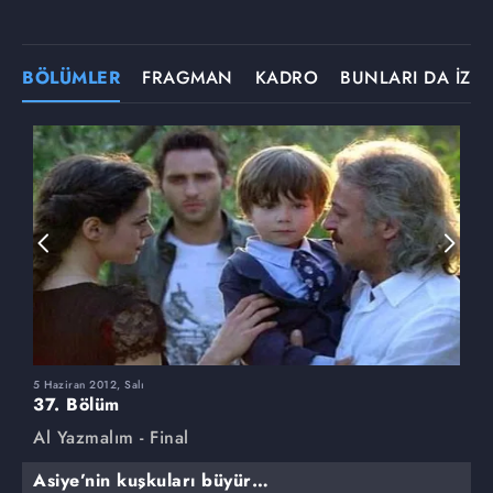
BÖLÜMLER
FRAGMAN
KADRO
BUNLARI DA İZLE
5 Haziran 2012, Salı
2
37. Bölüm
3
Al Yazmalım - Final
A
Asiye’nin kuşkuları büyür…