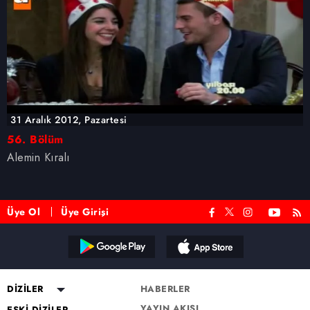
31 Aralık 2012, Pazartesi
56. Bölüm
Alemin Kıralı
Üye Ol
Üye Girişi
DİZİLER
HABERLER
YAYIN AKIŞI
Altı Üstü İstanbul
ESKİ DİZİLER