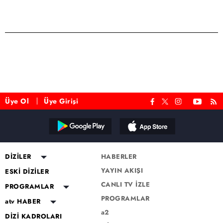
Üye Ol
Üye Girişi
DİZİLER
HABERLER
YAYIN AKIŞI
Altı Üstü İstanbul
ESKİ DİZİLER
CANLI TV İZLE
Mercan Köşk
Eşkıya Dünyaya Hükümdar
PROGRAMLAR
Olmaz
PROGRAMLAR
A.B.İ.
Müge Anlı ile Tatlı Sert
atv HABER
Karadayı
a2
Kuruluş Orhan
Esra Erol'da
atv Ana Haber
DİZİ KADROLARI
Kara Para Aşk