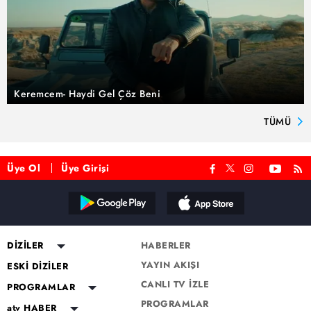
Keremcem- Haydi Gel Çöz Beni
TÜMÜ
Üye Ol
Üye Girişi
DİZİLER
HABERLER
YAYIN AKIŞI
Altı Üstü İstanbul
ESKİ DİZİLER
CANLI TV İZLE
Mercan Köşk
Eşkıya Dünyaya Hükümdar
PROGRAMLAR
Olmaz
PROGRAMLAR
A.B.İ.
Müge Anlı ile Tatlı Sert
atv HABER