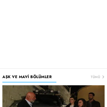
AŞK VE MAVİ BÖLÜMLER
TÜMÜ