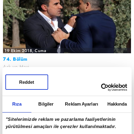
19 Ekim 2018, Cuma
74. Bölüm
Aşk ve Mavi
Reddet
AŞK VE MAVİ FRAGMANLAR
TÜMÜ
Rıza
Bilgiler
Reklam Ayarları
Hakkında
"Sitelerimizde reklam ve pazarlama faaliyetlerinin
yürütülmesi amaçları ile çerezler kullanılmaktadır.