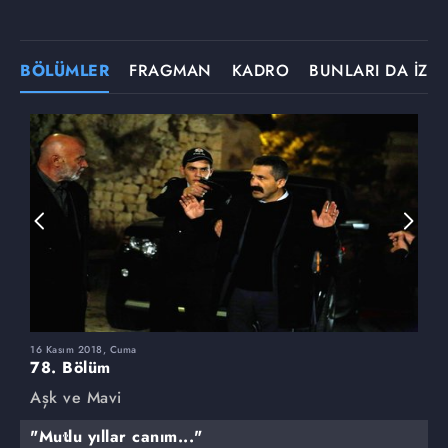
BÖLÜMLER
FRAGMAN
KADRO
BUNLARI DA İZLE
16 Kasım 2018, Cuma
9
78. Bölüm
7
Aşk ve Mavi
A
"Mutlu yıllar canım..."