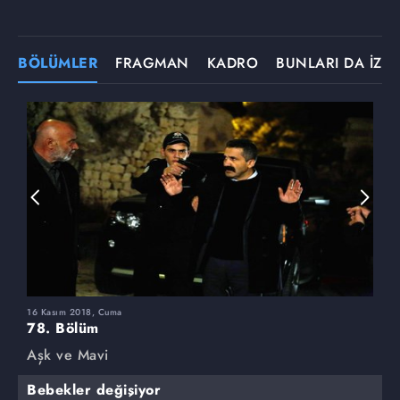
BÖLÜMLER
FRAGMAN
KADRO
BUNLARI DA İZLE
16 Kasım 2018, Cuma
9
78. Bölüm
7
Aşk ve Mavi
A
Bebekler değişiyor