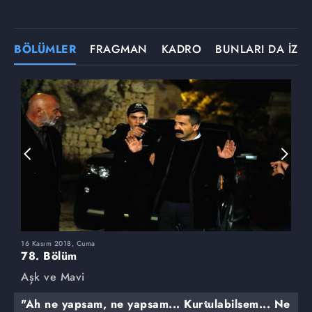
BÖLÜMLER
FRAGMAN
KADRO
BUNLARI DA İZLE
16 Kasım 2018, Cuma
9
78. Bölüm
7
Aşk ve Mavi
A
"Ah ne yapsam, ne yapsam... Kurtulabilsem... Ne