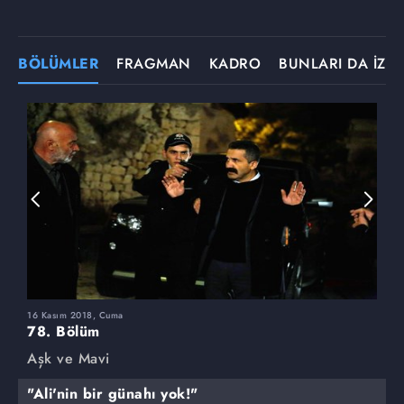
BÖLÜMLER
FRAGMAN
KADRO
BUNLARI DA İZLE
16 Kasım 2018, Cuma
9
78. Bölüm
7
Aşk ve Mavi
A
"Ali'nin bir günahı yok!"