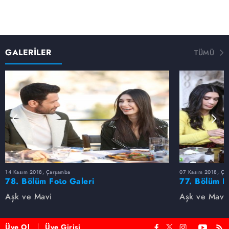
GALERİLER
TÜMÜ
14 Kasım 2018, Çarşamba
07 Kasım 2018, Ça
78. Bölüm Foto Galeri
77. Bölüm F
Aşk ve Mavi
Aşk ve Mavi
Üye Ol
Üye Girişi