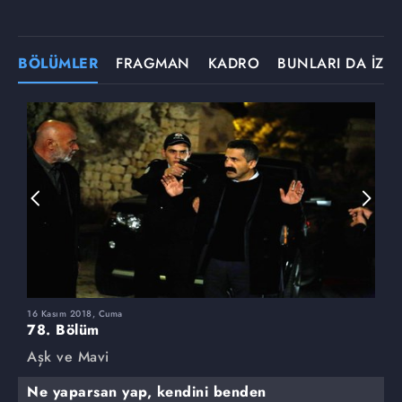
BÖLÜMLER
FRAGMAN
KADRO
BUNLARI DA İZLE
16 Kasım 2018, Cuma
9
78. Bölüm
7
Aşk ve Mavi
A
Ne yaparsan yap, kendini benden