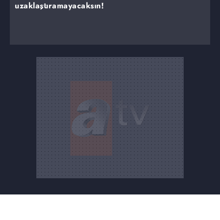
uzaklaştıramayacaksın!