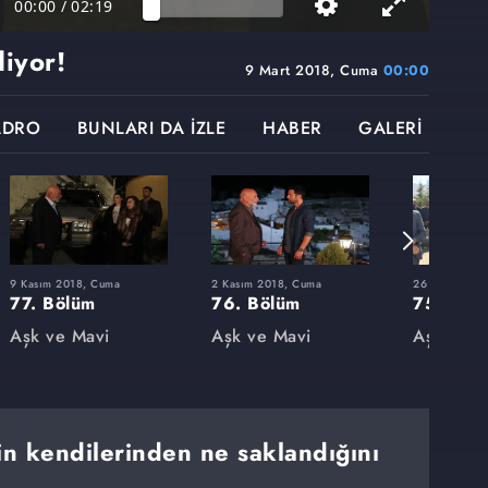
00:00
/
02:19
diyor!
9 Mart 2018, Cuma
00:00
ADRO
BUNLARI DA İZLE
HABER
GALERİ
9 Kasım 2018, Cuma
2 Kasım 2018, Cuma
26 Ekim 2018
77. Bölüm
76. Bölüm
75. Böl
Aşk ve Mavi
Aşk ve Mavi
Aşk ve M
in kendilerinden ne saklandığını