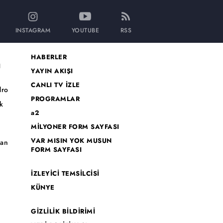
INSTAGRAM
YOUTUBE
RSS
HABERLER
I
YAYIN AKIŞI
CANLI TV İZLE
dro
PROGRAMLAR
k
a2
MİLYONER FORM SAYFASI
o
VAR MISIN YOK MUSUN
han
FORM SAYFASI
İZLEYİCİ TEMSİLCİSİ
KÜNYE
GİZLİLİK BİLDİRİMİ