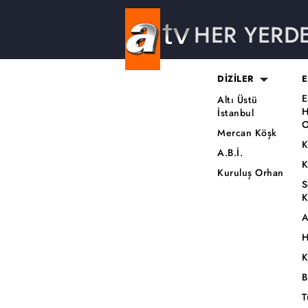
HER YERD
DİZİLER
E
E
Altı Üstü
H
İstanbul
O
Mercan Köşk
K
A.B.İ.
K
Kuruluş Orhan
S
K
A
H
K
B
T