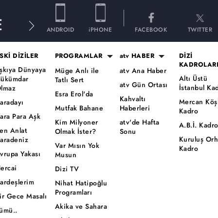
E
ANDROID
iPHONE
FACEBOOK
TWITTER
SKİ DİZİLER
PROGRAMLAR
atv HABER
DİZİ
KADROLAR
şkıya Dünyaya
Müge Anlı ile
atv Ana Haber
Altı Üstü
ükümdar
Tatlı Sert
atv Gün Ortası
İstanbul Ka
lmaz
Esra Erol'da
Kahvaltı
Mercan Köş
aradayı
Mutfak Bahane
Haberleri
Kadro
ara Para Aşk
Kim Milyoner
atv'de Hafta
A.B.İ. Kadr
en Anlat
Olmak İster?
Sonu
Kuruluş Or
aradeniz
Var Mısın Yok
Kadro
vrupa Yakası
Musun
ercai
Dizi TV
ardeşlerim
Nihat Hatipoğlu
Programları
ir Gece Masalı
Akika ve Sahara
ümü..