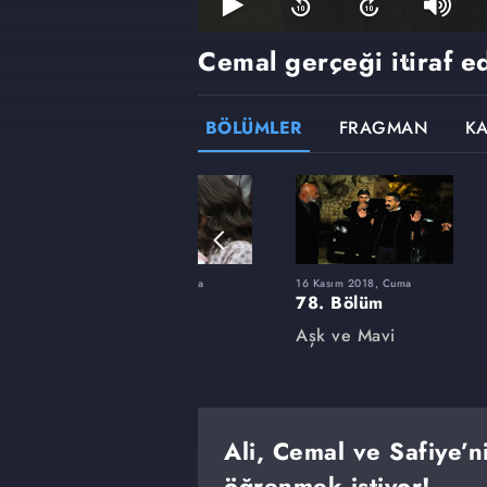
Cemal gerçeği itiraf e
BÖLÜMLER
FRAGMAN
K
ma
4 Mayıs 2018, Cuma
16 Kasım 2018, Cuma
64. Bölüm
78. Bölüm
Aşk ve Mavi
Aşk ve Mavi
Ali, Cemal ve Safiye’n
öğrenmek istiyor!