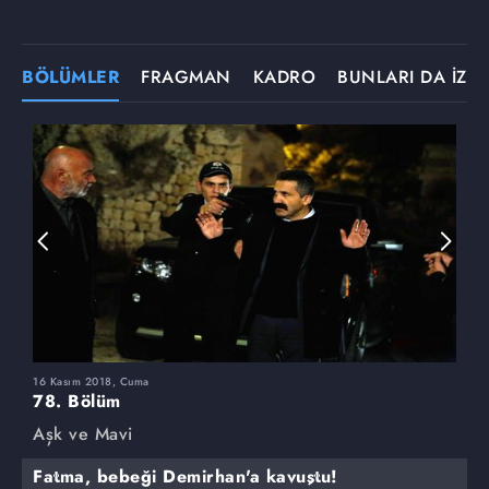
BÖLÜMLER
FRAGMAN
KADRO
BUNLARI DA İZLE
16 Kasım 2018, Cuma
9
78. Bölüm
7
Aşk ve Mavi
A
Fatma, bebeği Demirhan'a kavuştu!