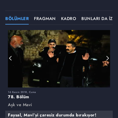
BÖLÜMLER
FRAGMAN
KADRO
BUNLARI DA İZLE
16 Kasım 2018, Cuma
9
78. Bölüm
7
Aşk ve Mavi
A
Faysal, Mavi’yi çaresiz durumda bırakıyor!