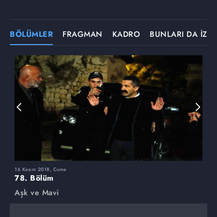
BÖLÜMLER
FRAGMAN
KADRO
BUNLARI DA İZLE
16 Kasım 2018, Cuma
9
78. Bölüm
7
Aşk ve Mavi
A