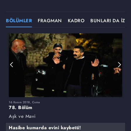
BÖLÜMLER
FRAGMAN
KADRO
BUNLARI DA İZLE
16 Kasım 2018, Cuma
9
78. Bölüm
7
Aşk ve Mavi
A
Hasibe kumarda evini kaybetti!