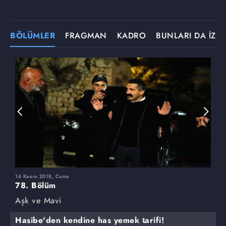
BÖLÜMLER
FRAGMAN
KADRO
BUNLARI DA İZLE
16 Kasım 2018, Cuma
9
78. Bölüm
7
Aşk ve Mavi
A
Hasibe'den kendine has yemek tarifi!