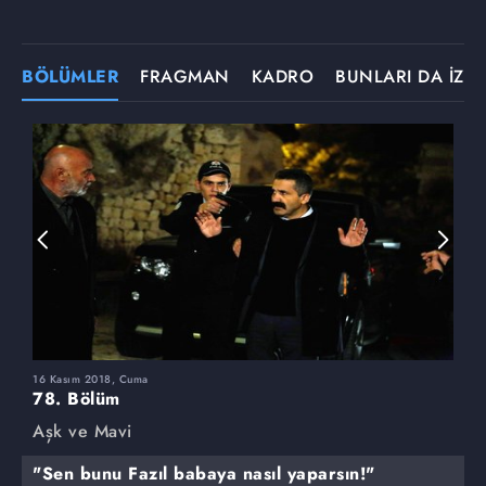
BÖLÜMLER
FRAGMAN
KADRO
BUNLARI DA İZLE
16 Kasım 2018, Cuma
9
78. Bölüm
7
Aşk ve Mavi
A
"Sen bunu Fazıl babaya nasıl yaparsın!"