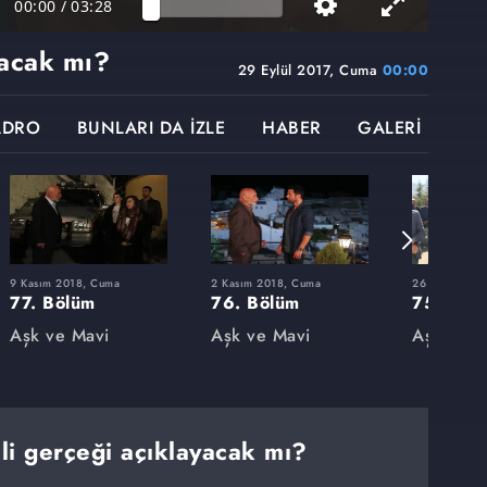
00:00
/
03:28
yacak mı?
29 Eylül 2017, Cuma
00:00
ADRO
BUNLARI DA İZLE
HABER
GALERİ
9 Kasım 2018, Cuma
2 Kasım 2018, Cuma
26 Ekim 2018
77. Bölüm
76. Bölüm
75. Böl
Aşk ve Mavi
Aşk ve Mavi
Aşk ve M
ili gerçeği açıklayacak mı?