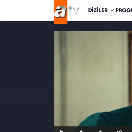
DİZİLER
PROG