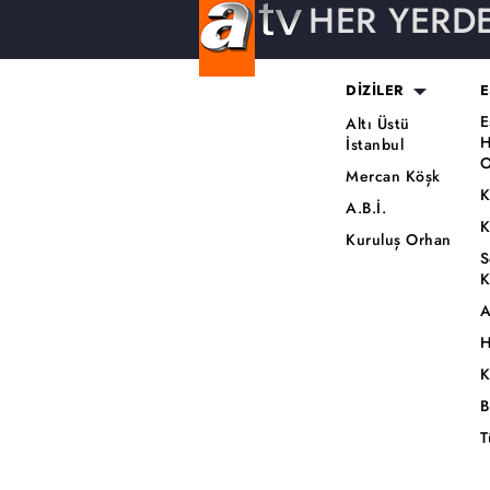
HER YERD
DİZİLER
E
E
Altı Üstü
H
İstanbul
O
Mercan Köşk
K
A.B.İ.
K
Kuruluş Orhan
S
K
A
H
K
B
T