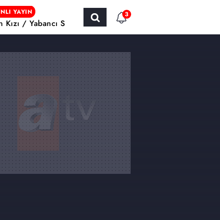
NLI YAYIN
3
ın Kızı / Yabancı Sinema