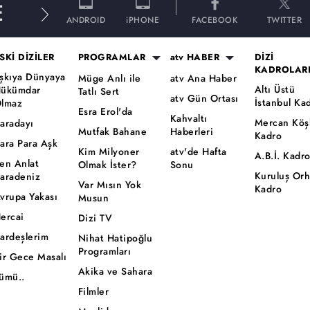
E
ANDROID
iPHONE
FACEBOOK
TWITTER
SKİ DİZİLER
PROGRAMLAR
atv HABER
DİZİ
KADROLAR
şkıya Dünyaya
Müge Anlı ile
atv Ana Haber
Altı Üstü
ükümdar
Tatlı Sert
atv Gün Ortası
İstanbul Ka
lmaz
Esra Erol'da
Kahvaltı
Mercan Köş
aradayı
Mutfak Bahane
Haberleri
Kadro
ara Para Aşk
Kim Milyoner
atv'de Hafta
A.B.İ. Kadr
en Anlat
Olmak İster?
Sonu
Kuruluş Or
aradeniz
Var Mısın Yok
Kadro
vrupa Yakası
Musun
ercai
Dizi TV
ardeşlerim
Nihat Hatipoğlu
Programları
ir Gece Masalı
Akika ve Sahara
ümü..
Filmler