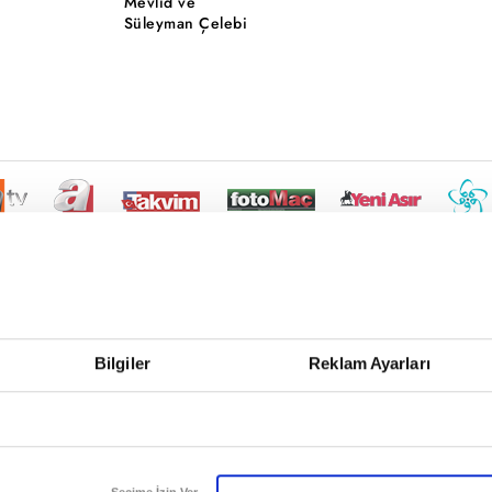
Mevlid ve
Süleyman Çelebi
Bilgiler
Reklam Ayarları
Seçime İzin Ver