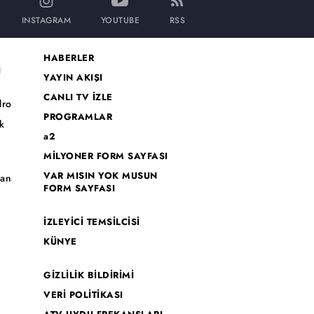
INSTAGRAM
YOUTUBE
RSS
HABERLER
I
YAYIN AKIŞI
CANLI TV İZLE
dro
PROGRAMLAR
k
a2
MİLYONER FORM SAYFASI
o
VAR MISIN YOK MUSUN
han
FORM SAYFASI
İZLEYİCİ TEMSİLCİSİ
KÜNYE
GİZLİLİK BİLDİRİMİ
VERİ POLİTİKASI