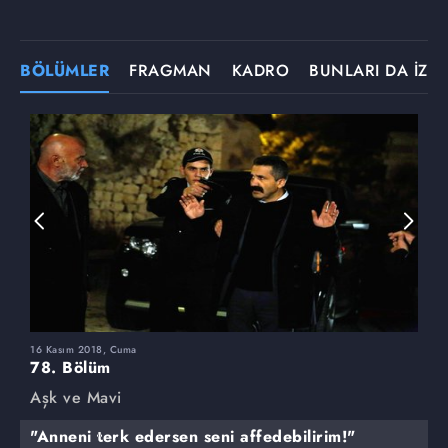
BÖLÜMLER
FRAGMAN
KADRO
BUNLARI DA İZLE
16 Kasım 2018, Cuma
9
78. Bölüm
7
Aşk ve Mavi
A
"Anneni terk edersen seni affedebilirim!"