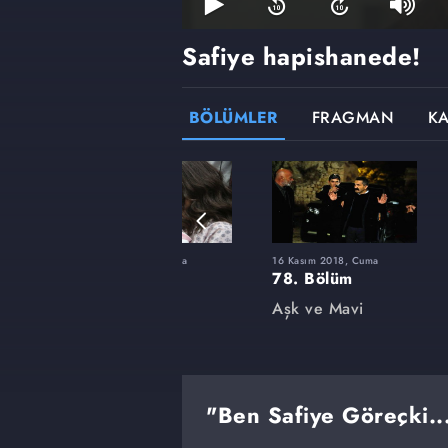
Safiye hapishanede!
BÖLÜMLER
FRAGMAN
K
ma
4 Mayıs 2018, Cuma
16 Kasım 2018, Cuma
64. Bölüm
78. Bölüm
Aşk ve Mavi
Aşk ve Mavi
"Ben Safiye Göreçki..