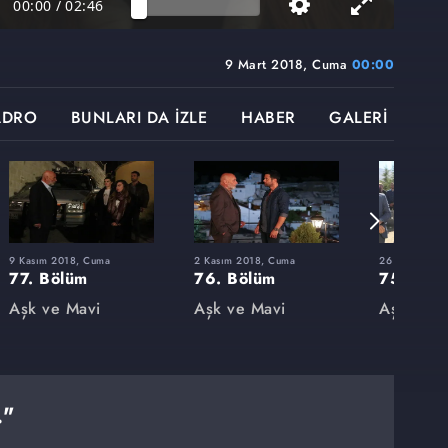
00:00
/
02:46
9 Mart 2018, Cuma
00:00
ADRO
BUNLARI DA İZLE
HABER
GALERİ
9 Kasım 2018, Cuma
2 Kasım 2018, Cuma
26 Ekim 2018
77. Bölüm
76. Bölüm
75. Böl
Aşk ve Mavi
Aşk ve Mavi
Aşk ve M
."