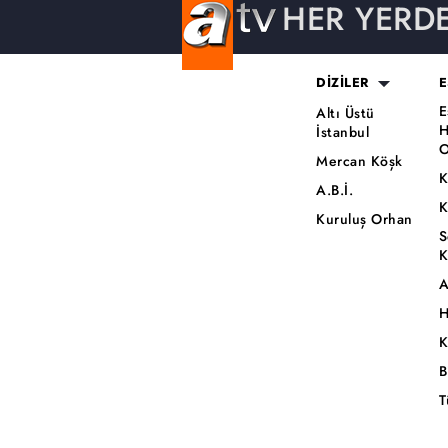
HER YERD
DİZİLER
E
E
Altı Üstü
H
İstanbul
O
Mercan Köşk
K
A.B.İ.
K
Kuruluş Orhan
S
K
A
H
K
B
T