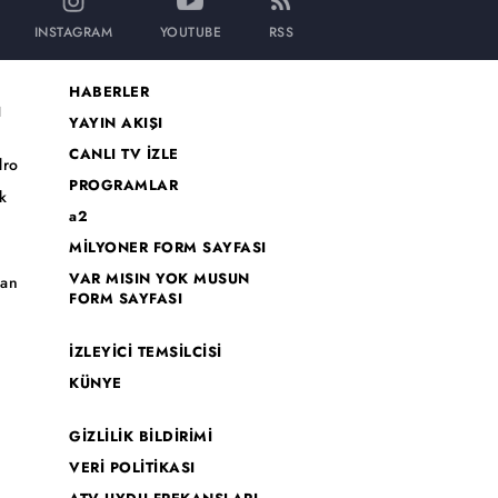
INSTAGRAM
YOUTUBE
RSS
HABERLER
I
YAYIN AKIŞI
CANLI TV İZLE
dro
PROGRAMLAR
k
a2
MİLYONER FORM SAYFASI
o
VAR MISIN YOK MUSUN
han
FORM SAYFASI
İZLEYİCİ TEMSİLCİSİ
KÜNYE
GİZLİLİK BİLDİRİMİ
VERİ POLİTİKASI