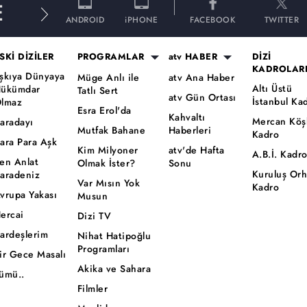
E
ANDROID
iPHONE
FACEBOOK
TWITTER
SKİ DİZİLER
PROGRAMLAR
atv HABER
DİZİ
KADROLAR
şkıya Dünyaya
Müge Anlı ile
atv Ana Haber
Altı Üstü
ükümdar
Tatlı Sert
atv Gün Ortası
İstanbul Ka
lmaz
Esra Erol'da
Kahvaltı
Mercan Köş
aradayı
Mutfak Bahane
Haberleri
Kadro
ara Para Aşk
Kim Milyoner
atv'de Hafta
A.B.İ. Kadr
en Anlat
Olmak İster?
Sonu
Kuruluş Or
aradeniz
Var Mısın Yok
Kadro
vrupa Yakası
Musun
ercai
Dizi TV
ardeşlerim
Nihat Hatipoğlu
Programları
ir Gece Masalı
Akika ve Sahara
ümü..
Filmler