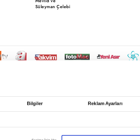
Mevlid ve
Süleyman Çelebi
Bilgiler
Reklam Ayarları
Seçime İzin Ver