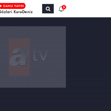
CANLI YAYIN
5
Gözleri KaraDeniz