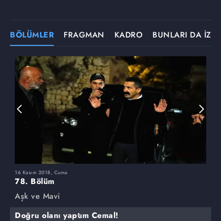
BÖLÜMLER
FRAGMAN
KADRO
BUNLARI DA İZLE
16 Kasım 2018, Cuma
9
78. Bölüm
7
Aşk ve Mavi
A
Doğru olanı yaptım Cemal!