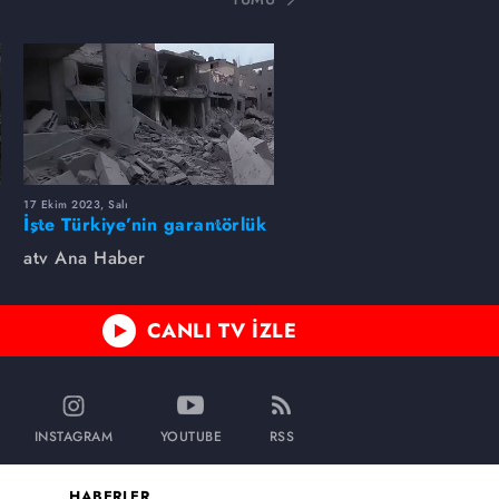
17 Ekim 2023, Salı
İşte Türkiye’nin garantörlük
formülü
atv Ana Haber
CANLI TV İZLE
INSTAGRAM
YOUTUBE
RSS
HABERLER