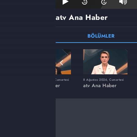
atv Ana Haber
BÖLÜMLER
azar
25 Temmuz 2026, Cumartesi
8 Ağustos 2026, Cumartesi
er
atv Ana Haber
atv Ana Haber