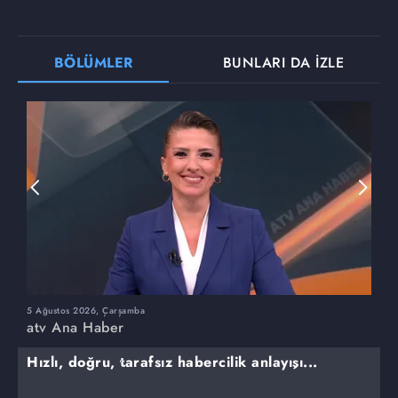
BÖLÜMLER
BUNLARI DA İZLE
5 Ağustos 2026, Çarşamba
4
atv Ana Haber
a
Hızlı, doğru, tarafsız habercilik anlayışı...