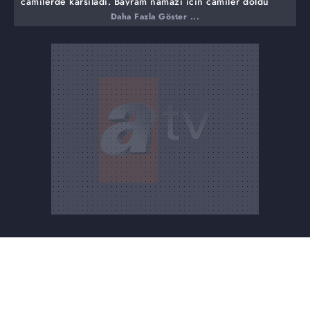
camilerde karşıladı. Bayram namazı için camiler doldu
taştı.
Daha Fazla Göster ...
**
Cumhurbaşkanı Erdoğan, bayram namazını İstanbul'daki
Büyük Çamlıca Camii'nde kıldı. Erdoğan, Kurban
Bayramı'nın paylaşma ve kardeşlik ruhuna vurgu yaptı.
Gazze'de süren saldırılara değindi, Filistin halkı için
dayanışma mesajı verdi. "Zalim Netanyahu, gereken
dersi alacak" cümlesini kurdu. Bayramlaşmanın ardından,
gazetecilerle renkli diyaloglar kameralara yansıdı.
**
Bir Kurban Bayramı klasiği; kaçan kurbanlıklar.
Caddelerde yine kovalamaca yaşandı. Sahipleri, firari
kurbanlıkları yakalayabilmek için, soluksuz bir mücadele
verdi.
**
Ayla Kara artık sadece bir öğretmen olarak değil, canını
öğrencilerine feda eden koca yürekli bir kahraman olarak
hatırlanıyor. Çünkü Kahramanmaraş'taki okul saldırısında
9 öğrencisine siper olup, onlarla birlikte ne acı ki
hayattan koparılmıştı. Ölümünün ardından eşi üzüntüden