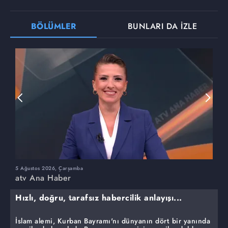
BÖLÜMLER
BUNLARI DA İZLE
5 Ağustos 2026, Çarşamba
4
atv Ana Haber
a
Hızlı, doğru, tarafsız habercilik anlayışı...
İslam alemi, Kurban Bayramı'nı dünyanın dört bir yanında