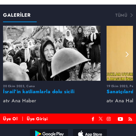
kalp krizi geçirdi. Onsuz geçirilen ilk bayramda, ayla
öğretmenin ailesi atv Haber'den Özlem Aktay ve Mehmet
Ali Bağ'a evinin kapısını açtı. Bir yanda göz yaşı, bir
GALERİLER
TÜMÜ
yanda gurur vardı.
**
Ahmet Demirci 60 yaşında ve yüzde 97 oranında engelli.
Demirci'nin hayatı, 1986 yılından bu yana tam 40 yıldır
oturduğu evine gelen kağıtla bir anda alt üst oldu.
İddiasına göre "Evin asıl sahibi benim" diyen bir kişi
Demirci'yi tehdit etti. Ve sokağa atmaya çalıştı.
**
Teknoloji ve yapay zeka, sağlık alanında ezber bozan
gelişmelere kapı aralıyor. Yeni nesil "likit biyopsi"
20 Ekim 2023, Cuma
19 Ekim 2023, Per
yöntemiyle, bazı hastalık riskleri, yıllar öncesinden tespit
İsrail’in katliamlarla dolu sicili
Sanatçılarda
edilebiliyor. Prof. Dr. Osman Müftüoğlu atv Haber'e
atv Ana Haber
atv Ana Hab
'hücresiz DNA testi'ni anlattı.
**
Üye Ol
Üye Girişi
Amerikalı ünlü oyuncu Russell Crowe, tenis turnuvası için
Paris'e gitti. Kendisini, imza almak için bekleyen
hayranlarına öfke kustuğu anlar, milyonların tepkisini