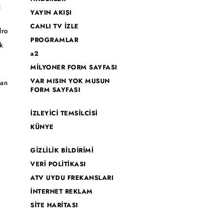
I
YAYIN AKIŞI
CANLI TV İZLE
dro
PROGRAMLAR
k
a2
MİLYONER FORM SAYFASI
o
VAR MISIN YOK MUSUN
han
FORM SAYFASI
İZLEYİCİ TEMSİLCİSİ
KÜNYE
GİZLİLİK BİLDİRİMİ
VERİ POLİTİKASI
ATV UYDU FREKANSLARI
İNTERNET REKLAM
SİTE HARİTASI