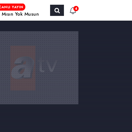
CANLI YAYIN
4
r Mısın Yok Musun