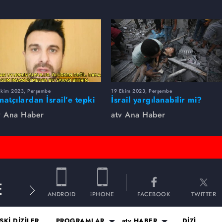
Ekim 2023, Perşembe
19 Ekim 2023, Perşembe
natçılardan İsrail’e tepki
İsrail yargılanabilir mi?
ğıyor
v Ana Haber
atv Ana Haber
E
ANDROID
iPHONE
FACEBOOK
TWITTER
SKİ DİZİLER
PROGRAMLAR
atv HABER
DİZİ