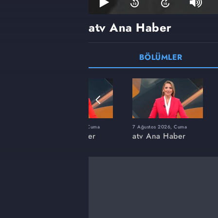
atv Ana Haber
BÖLÜMLER
umartesi
24 Temmuz 2026, Cuma
7 Ağustos 2026, Cuma
er
atv Ana Haber
atv Ana Haber