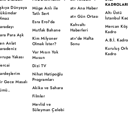
KADROLAR
şkıya Dünyaya
Müge Anlı ile
atv Ana Haber
Altı Üstü
ükümdar
Tatlı Sert
atv Gün Ortası
İstanbul Ka
lmaz
Esra Erol'da
Kahvaltı
Mercan Köş
aradayı
Mutfak Bahane
Haberleri
Kadro
ara Para Aşk
Kim Milyoner
atv'de Hafta
A.B.İ. Kadr
en Anlat
Olmak İster?
Sonu
Kuruluş Or
aradeniz
Var Mısın Yok
Kadro
vrupa Yakası
Musun
ercai
Dizi TV
ardeşlerim
Nihat Hatipoğlu
Programları
ir Gece Masalı
Akika ve Sahara
ümü..
Filmler
Mevlid ve
Süleyman Çelebi