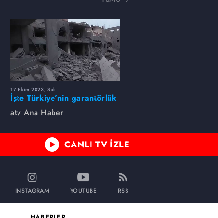
17 Ekim 2023, Salı
İşte Türkiye’nin garantörlük
formülü
atv Ana Haber
CANLI TV İZLE
INSTAGRAM
YOUTUBE
RSS
HABERLER