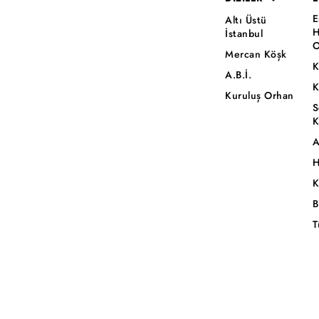
E
Altı Üstü
H
İstanbul
O
Mercan Köşk
K
A.B.İ.
K
Kuruluş Orhan
S
K
A
H
K
B
T