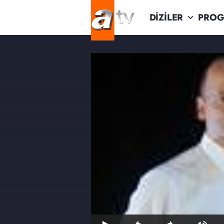
DİZİLER
PROG