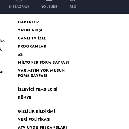
INSTAGRAM
YOUTUBE
RSS
HABERLER
I
YAYIN AKIŞI
CANLI TV İZLE
dro
PROGRAMLAR
k
a2
MİLYONER FORM SAYFASI
o
VAR MISIN YOK MUSUN
han
FORM SAYFASI
İZLEYİCİ TEMSİLCİSİ
KÜNYE
GİZLİLİK BİLDİRİMİ
VERİ POLİTİKASI
ATV UYDU FREKANSLARI