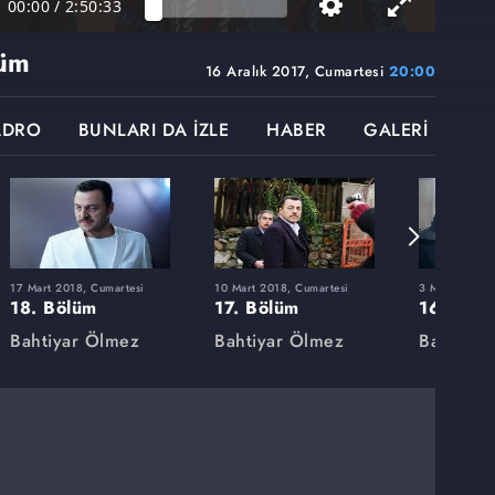
00:00
/
2:50:33
lüm
16 Aralık 2017, Cumartesi
20:00
ADRO
BUNLARI DA İZLE
HABER
GALERİ
17 Mart 2018, Cumartesi
10 Mart 2018, Cumartesi
3 Mart 2018, 
18. Bölüm
17. Bölüm
16. Böl
Bahtiyar Ölmez
Bahtiyar Ölmez
Bahtiyar