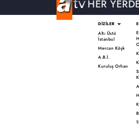
HER YERD
DİZİLER
E
E
Altı Üstü
H
İstanbul
O
Mercan Köşk
K
A.B.İ.
K
Kuruluş Orhan
S
K
A
H
K
B
T