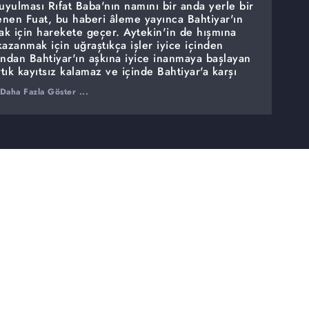
uyulması Rıfat Baba'nın namını bir anda yerle bir
renen Fuat, bu haberi âleme yayınca Bahtiyar'ın
k için harekete geçer. Aytekin'in de hışmına
 kazanmak için uğraştıkça işler iyice içinden
andan Bahtiyar'ın aşkına iyice inanmaya başlayan
tık kayıtsız kalamaz ve içinde Bahtiyar'a karşı
at'ın eski hayatı Bahtiyar ile Aylin aşkının önüne
Daha Fazla Göster ...
, Bahtiyar'ın ağzından öyle bir şey duyar ki
 başkanlığında babalar toplanır ve Bahtiyar'ın
r büyük bir açmazın ortasında kalır. Tahir
ktedir ve düşmanları peşindedir.