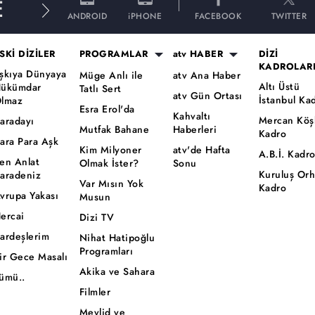
E
ANDROID
iPHONE
FACEBOOK
TWITTER
SKİ DİZİLER
PROGRAMLAR
atv HABER
DİZİ
KADROLAR
şkıya Dünyaya
Müge Anlı ile
atv Ana Haber
Altı Üstü
ükümdar
Tatlı Sert
atv Gün Ortası
İstanbul Ka
lmaz
Esra Erol'da
Kahvaltı
Mercan Köş
aradayı
Mutfak Bahane
Haberleri
Kadro
ara Para Aşk
Kim Milyoner
atv'de Hafta
A.B.İ. Kadr
en Anlat
Olmak İster?
Sonu
Kuruluş Or
aradeniz
Var Mısın Yok
Kadro
vrupa Yakası
Musun
ercai
Dizi TV
ardeşlerim
Nihat Hatipoğlu
Programları
ir Gece Masalı
Akika ve Sahara
ümü..
Filmler
Mevlid ve