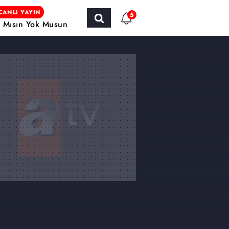
CANLI YAYIN
5
r Mısın Yok Musun