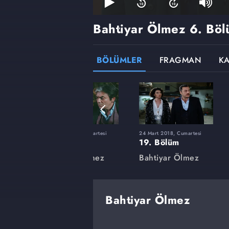
Bahtiyar Ölmez
6. Bö
BÖLÜMLER
FRAGMAN
K
artesi
9 Aralık 2017, Cumartesi
24 Mart 2018, Cumartesi
5. Bölüm
19. Bölüm
mez
Bahtiyar Ölmez
Bahtiyar Ölmez
Bahtiyar Ölmez