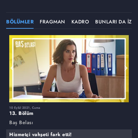
BÖLÜMLER
FRAGMAN
KADRO
BUNLARI DA İZLE
10 Eylül 2021, Cuma
3
13. Bölüm
1
Baş Belası
B
Hizmetçi vahşeti fark etti!