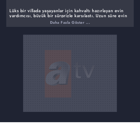
Lüks bir villada yaşayanlar için kahvaltı hazırlayan evin
yardımcısı, büyük bir sürprizle karşılaştı. Uzun süre evin
hanımına seslenen yardımcı, ses gelmeyince odaya çıktı.
Daha Fazla Göster ...
Yardımcı, Jale Erkuş ve Yaşar Erkuş'un cansız bedenlerini
görünce bayıldı.