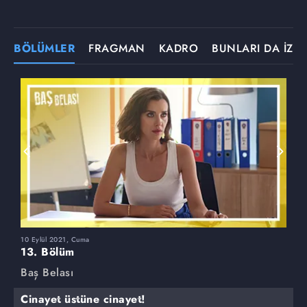
BÖLÜMLER
FRAGMAN
KADRO
BUNLARI DA İZLE
10 Eylül 2021, Cuma
3
13. Bölüm
1
Baş Belası
B
Cinayet üstüne cinayet!