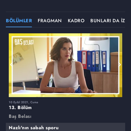
BÖLÜMLER
FRAGMAN
KADRO
BUNLARI DA İZLE
10 Eylül 2021, Cuma
3
13. Bölüm
1
Baş Belası
B
Nazlı'nın sabah sporu