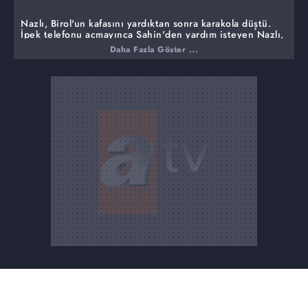
Nazlı, Birol'un kafasını yardıktan sonra karakola düştü.
İpek telefonu açmayınca Şahin'den yardım isteyen Nazlı,
Şahin'in yardımseverliğine vurgu yaptı. İpek de Şahin'e
Daha Fazla Göster ...
teşekkür ederken Şahin, iki kadını eve bırakmak istedi.
Nazlı, otelin önünde kendi arabasına geçerken Şahin,
İpek'le bir konu hakkında konuşmak istediğini söyledi.