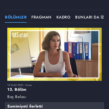
BÖLÜMLER
FRAGMAN
KADRO
BUNLARI DA İZLE
10 Eylül 2021, Cuma
3
13. Bölüm
1
Baş Belası
B
Samimiyeti ilerletti