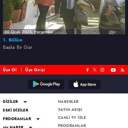
30 Ocak 2025, Perşembe
1. Bölüm
Başka Bir Gün
Üye Ol
Üye Girişi
DİZİLER
HABERLER
YAYIN AKIŞI
Altı Üstü İstanbul
ESKİ DİZİLER
CANLI TV İZLE
Mercan Köşk
Eşkıya Dünyaya Hükümdar
PROGRAMLAR
Olmaz
PROGRAMLAR
A.B.İ.
Müge Anlı ile Tatlı Sert
atv HABER