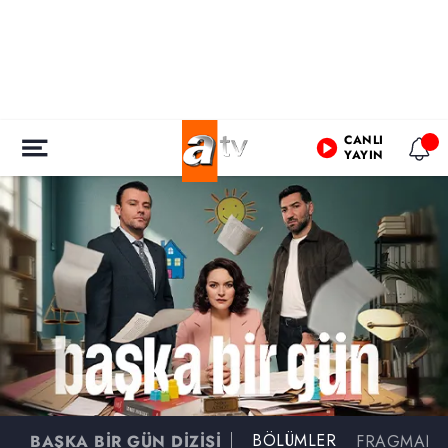
CANLI
YAYIN
BÖLÜMLER
BAŞKA BİR GÜN DİZİSİ
FRAGMAN