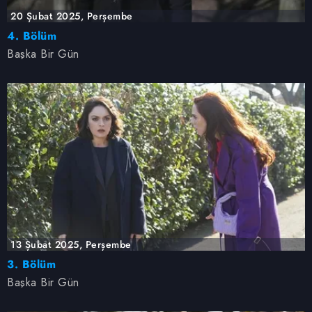
20 Şubat 2025, Perşembe
için Ayarlar butonuna tıklayabilir,
Çerez Bilgilendirme
Metnimizi
ziyaret edebilirsiniz.
4. Bölüm
Başka Bir Gün
6698 sayılı Kişisel Verilerin Korunması Kanunu uyarınca
hazırlanmış Aydınlatma Metnimizi okumak ve sitemizde
ilgili mevzuata uygun olarak kullanılan çerezlerle ilgili bilgi
almak için lütfen
tıklayınız
.
13 Şubat 2025, Perşembe
3. Bölüm
Başka Bir Gün