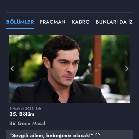
BÖLÜMLER
FRAGMAN
KADRO
BUNLARI DA İZLE
3 Haziran 2025, Salı
2
35. Bölüm
3
Bir Gece Masalı
B
"Sevgili ailem, bebeğimiz olacak!" 🤍