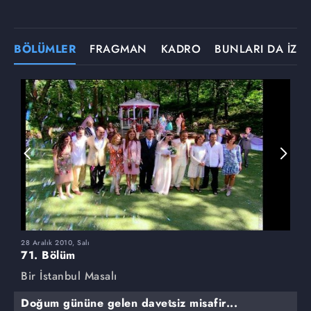
BÖLÜMLER
FRAGMAN
KADRO
BUNLARI DA İZLE
28 Aralık 2010, Salı
2
71. Bölüm
7
Bir İstanbul Masalı
B
Doğum gününe gelen davetsiz misafir...