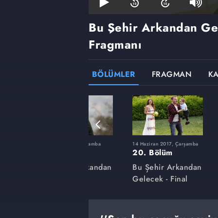
Bu Şehir Arkandan G
Fragmanı
BÖLÜMLER
FRAGMAN
K
rşamba
8 Şubat 2017, Çarşamba
14 Haziran 2017, Çarşamba
6. Bölüm
20. Bölüm
kandan
Bu Şehir Arkandan
Bu Şehir Arkandan
Gelecek
Gelecek - Final