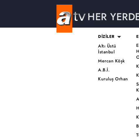
HER YERD
DİZİLER
E
E
Altı Üstü
H
İstanbul
O
Mercan Köşk
K
A.B.İ.
K
Kuruluş Orhan
S
K
A
H
K
B
T