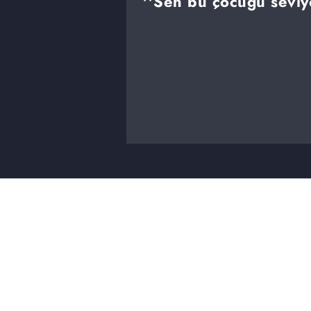
''Sen bu çocuğu seviy