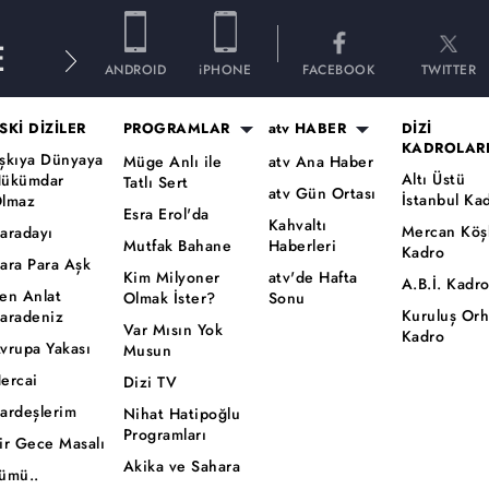
E
ANDROID
iPHONE
FACEBOOK
TWITTER
SKİ DİZİLER
PROGRAMLAR
atv HABER
DİZİ
KADROLAR
şkıya Dünyaya
Müge Anlı ile
atv Ana Haber
Altı Üstü
ükümdar
Tatlı Sert
atv Gün Ortası
İstanbul Ka
lmaz
Esra Erol'da
Kahvaltı
Mercan Köş
aradayı
Mutfak Bahane
Haberleri
Kadro
ara Para Aşk
Kim Milyoner
atv'de Hafta
A.B.İ. Kadr
en Anlat
Olmak İster?
Sonu
Kuruluş Or
aradeniz
Var Mısın Yok
Kadro
vrupa Yakası
Musun
ercai
Dizi TV
ardeşlerim
Nihat Hatipoğlu
Programları
ir Gece Masalı
Akika ve Sahara
ümü..