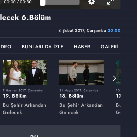
00:00
/
00:30
elecek
6.Bölüm
8 Şubat 2017, Çarşamba
20:00
ADRO
BUNLARI DA İZLE
HABER
GALERİ
7 Haziran 2017, Çarşamba
24 Mayıs 2017, Çarşamba
10 Mayıs 201
19. Bölüm
18. Bölüm
17. Bölü
Bu Şehir Arkandan
Bu Şehir Arkandan
Bu Şehir
Gelecek
Gelecek
Gelecek