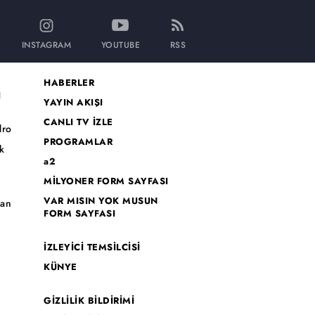
INSTAGRAM
YOUTUBE
RSS
HABERLER
I
YAYIN AKIŞI
CANLI TV İZLE
dro
PROGRAMLAR
k
a2
MİLYONER FORM SAYFASI
o
VAR MISIN YOK MUSUN
han
FORM SAYFASI
İZLEYİCİ TEMSİLCİSİ
KÜNYE
GİZLİLİK BİLDİRİMİ