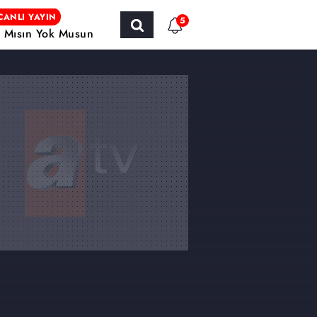
CANLI YAYIN
5
r Mısın Yok Musun