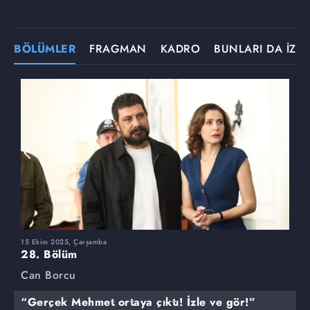
BÖLÜMLER
FRAGMAN
KADRO
BUNLARI DA İZLE
15 Ekim 2025, Çarşamba
8
28. Bölüm
2
Can Borcu
C
“Gerçek Mehmet ortaya çıktı! İzle ve gör!”