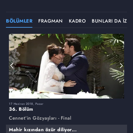
BÖLÜMLER
FRAGMAN
KADRO
BUNLARI DA İZLE
17 Haziran 2018, Pazar
3
36. Bölüm
3
Cennet'in Gözyaşları - Final
C
Mahir kızından özür diliyor...