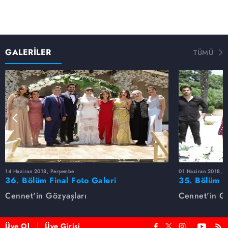
GALERİLER
TÜMÜ
14 Haziran 2018, Perşembe
01 Haziran 2018, 
36. Bölüm Final Foto Galeri
35. Bölüm F
Cennet'in Gözyaşları
Cennet'in Gö
Üye Ol
Üye Girişi