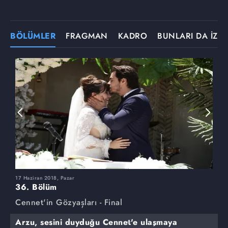
BÖLÜMLER
FRAGMAN
KADRO
BUNLARI DA İZLE
17 Haziran 2018, Pazar
3
36. Bölüm
3
Cennet'in Gözyaşları - Final
C
Arzu, sesini duyduğu Cennet'e ulaşmaya