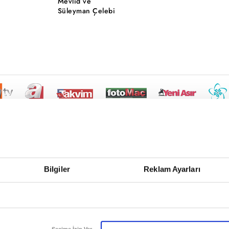
Mevlid ve
Süleyman Çelebi
Bilgiler
Reklam Ayarları
Seçime İzin Ver