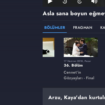
Asla sana boyun eğme
BÖLÜMLER
FRAGMAN
K
r
4 Mart 2018, Pazar
17 Haziran 2018, Pazar
22. Bölüm
36. Bölüm
Cennet'in
Cennet'in
Gözyaşları
Gözyaşları - Final
Arzu, Kaya'dan kurtul