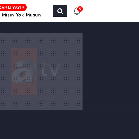
CANLI YAYIN
5
r Mısın Yok Musun