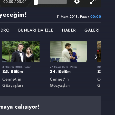
00:00
/
03:04
yeceğim!
11 Mart 2018, Pazar
00:00
ADRO
BUNLARI DA İZLE
HABER
GALERİ
3 Haziran 2018, Pazar
27 Mayıs 2018, Pazar
20 Mayıs 201
35. Bölüm
34. Bölüm
33. Böl
Cennet'in
Cennet'in
Cennet'i
Gözyaşları
Gözyaşları
Gözyaşla
maya çalışıyor!