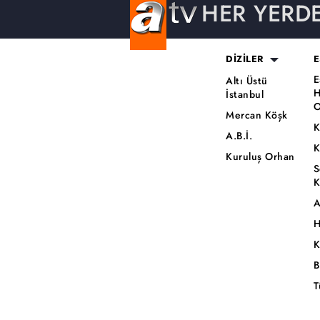
HER YERD
DİZİLER
E
E
Altı Üstü
H
İstanbul
O
Mercan Köşk
K
A.B.İ.
K
Kuruluş Orhan
S
K
A
H
K
B
T