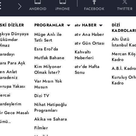
E
ANDROID
iPHONE
FACEBOOK
TWITTER
SKİ DİZİLER
PROGRAMLAR
atv HABER
DİZİ
KADROLAR
şkıya Dünyaya
Müge Anlı ile
atv Ana Haber
Altı Üstü
ükümdar
Tatlı Sert
atv Gün Ortası
İstanbul Ka
lmaz
Esra Erol'da
Kahvaltı
Mercan Köş
aradayı
Mutfak Bahane
Haberleri
Kadro
ara Para Aşk
Kim Milyoner
atv'de Hafta
A.B.İ. Kadr
en Anlat
Olmak İster?
Sonu
Kuruluş Or
aradeniz
Var Mısın Yok
Kadro
vrupa Yakası
Musun
ercai
Dizi TV
ardeşlerim
Nihat Hatipoğlu
Programları
ir Gece Masalı
Akika ve Sahara
ümü..
Filmler