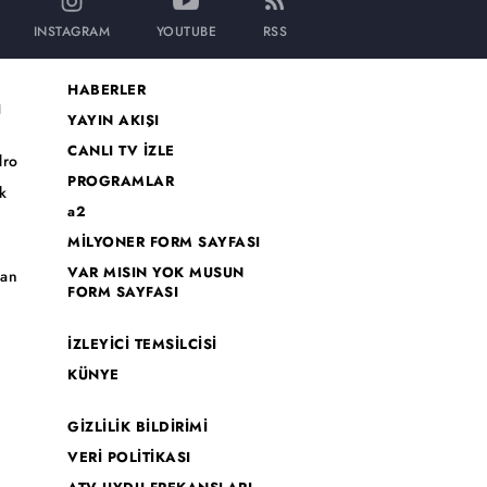
INSTAGRAM
YOUTUBE
RSS
HABERLER
I
YAYIN AKIŞI
CANLI TV İZLE
dro
PROGRAMLAR
k
a2
MİLYONER FORM SAYFASI
o
VAR MISIN YOK MUSUN
han
FORM SAYFASI
İZLEYİCİ TEMSİLCİSİ
KÜNYE
GİZLİLİK BİLDİRİMİ
VERİ POLİTİKASI