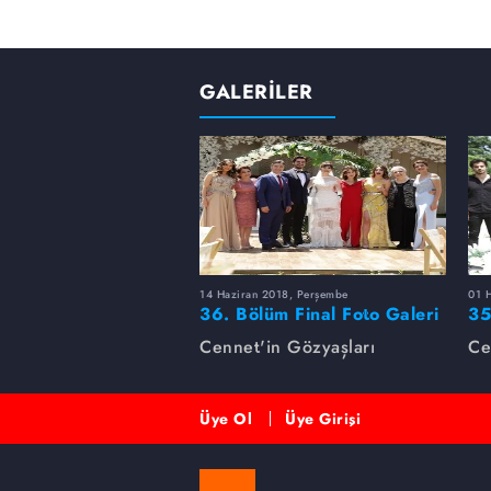
GALERİLER
14 Haziran 2018, Perşembe
01 
36. Bölüm Final Foto Galeri
35
Cennet'in Gözyaşları
Ce
Üye Ol
Üye Girişi