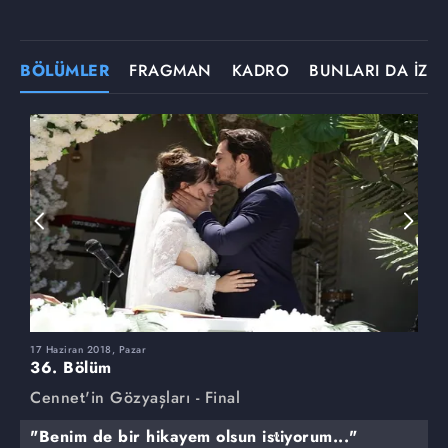
BÖLÜMLER
FRAGMAN
KADRO
BUNLARI DA İZLE
17 Haziran 2018, Pazar
3
36. Bölüm
3
Cennet'in Gözyaşları - Final
C
"Benim de bir hikayem olsun istiyorum..."